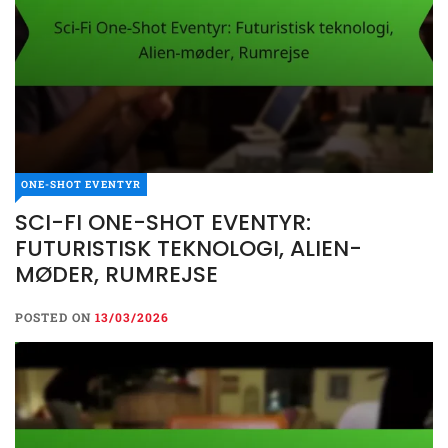
ONE-SHOT EVENTYR
SCI-FI ONE-SHOT EVENTYR:
ONE-SHOT EVENTYR
FUTURISTISK TEKNOLOGI, ALIEN-
SCI-FI ONE-SHOT EVENTYR:
MØDER, RUMREJSE
FUTURISTISK TEKNOLOGI,
ALIEN-MØDER, RUMREJSE
POSTED ON
13/03/2026
POSTED ON
13/03/2026