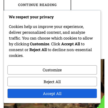
CONTINUE READING
We respect your privacy
Cookies help us improve your experience,
deliver personalized content, and analyze
BARD KARAKTERARK:
traffic. You can choose which cookies to allow
PRÆSTATIONSEVNER, CHARME,
by clicking
Customize
. Click
Accept All
to
MUSIKALSKE EVNER
consent or
Reject All
to decline non-essential
cookies.
POSTED ON
12/03/2026
BY
ROWAN THORNE
Customize
Reject All
Accept All