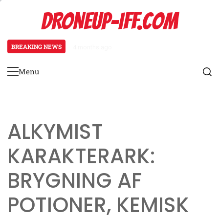
Skip
DRONEUP-IFF.COM
to
content
BREAKING NEWS
4 months ago
Kampagne Tidslinje: Begivenhedss
Menu
Primary
Menu
ALKYMIST
KARAKTERARK:
BRYGNING AF
POTIONER, KEMISK