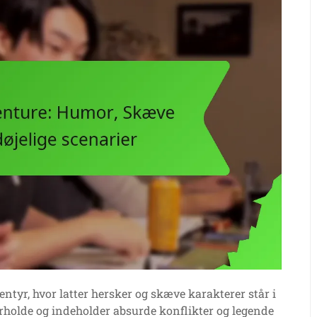
ntyr, hvor latter hersker og skæve karakterer står i
derholde og indeholder absurde konflikter og legende