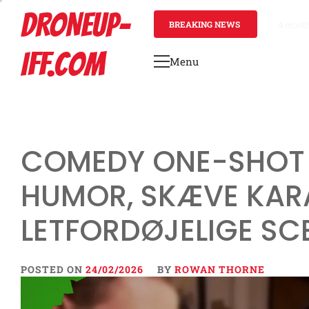
Skip
DRONEUP-
to
BREAKING NEWS
4 mont
content
IFF.COM
Menu
Primary
Menu
COMEDY ONE-SHOT 
HUMOR, SKÆVE KAR
LETFORDØJELIGE SC
POSTED ON
24/02/2026
BY
ROWAN THORNE