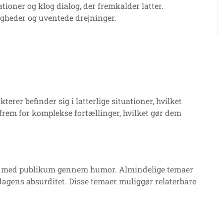
ioner og klog dialog, der fremkalder latter.
tigheder og uventede drejninger.
erer befinder sig i latterlige situationer, hvilket
e frem for komplekse fortællinger, hvilket gør dem
rer med publikum gennem humor. Almindelige temaer
erdagens absurditet. Disse temaer muliggør relaterbare