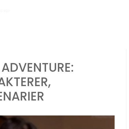
hs ago
Kampagne Tidslinje: Begivenhedssporing, Historisk kontekst, F
ADVENTURE:
AKTERER,
ENARIER