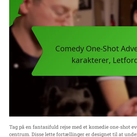
Tag på en fantasifuld rejse med et komedie one-shot eve
centrum. Disse lette fortællinger er designet til at un