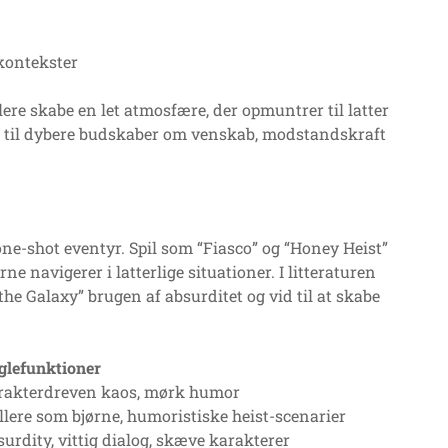
kontekster
ere skabe en let atmosfære, der opmuntrer til latter
 til dybere budskaber om venskab, modstandskraft
one-shot eventyr. Spil som “Fiasco” og “Honey Heist”
e navigerer i latterlige situationer. I litteraturen
he Galaxy” brugen af absurditet og vid til at skabe
glefunktioner
rakterdreven kaos, mørk humor
llere som bjørne, humoristiske heist-scenarier
urdity, vittig dialog, skæve karakterer