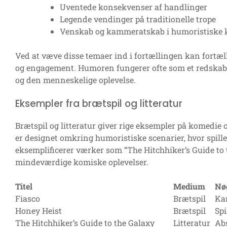
Uventede konsekvenser af handlinger
Legende vendinger på traditionelle trope
Venskab og kammeratskab i humoristiske 
Ved at væve disse temaer ind i fortællingen kan fortæll
og engagement. Humoren fungerer ofte som et redskab
og den menneskelige oplevelse.
Eksempler fra brætspil og litteratur
Brætspil og litteratur giver rige eksempler på komedie 
er designet omkring humoristiske scenarier, hvor spillern
eksemplificerer værker som “The Hitchhiker’s Guide to t
mindeværdige komiske oplevelser.
Titel
Medium
Nø
Fiasco
Brætspil
Ka
Honey Heist
Brætspil
Spi
The Hitchhiker’s Guide to the Galaxy
Litteratur
Abs