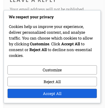
Your email address will not be published.
Required fields are marked
*
We respect your privacy
Comment
Cookies help us improve your experience,
*
deliver personalized content, and analyze
traffic. You can choose which cookies to allow
by clicking
Customize
. Click
Accept All
to
consent or
Reject All
to decline non-essential
cookies.
Customize
Reject All
Accept All
Name
*