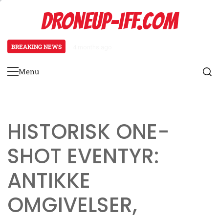
Skip
DRONEUP-IFF.COM
to
content
BREAKING NEWS
4 months ago
Kampagne Tidslinje: Begivenhedss
Menu
Primary
Menu
HISTORISK ONE-
SHOT EVENTYR:
ANTIKKE
OMGIVELSER,