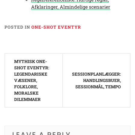
Afklaringer, Almindelige scenarier
POSTED IN
ONE-SHOT EVENTYR
Post
MYTHISK ONE-
navigation
SHOT EVENTYR:
LEGENDARISKE
SESSIONPLANLÆGGER:
VÆSENER,
HANDLINGSBUER,
FOLKLORE,
SESSIONMÅL, TEMPO
MORALSKE
DILEMMAER
LEAVE A REPLY