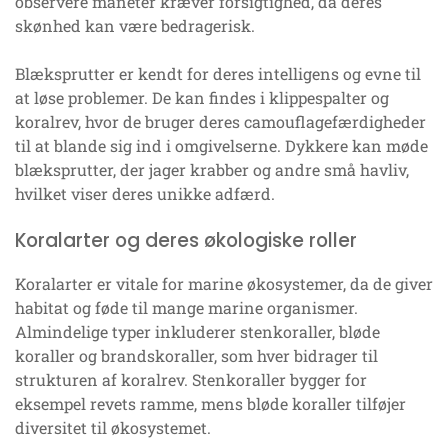
observere maneter kræver forsigtighed, da deres
skønhed kan være bedragerisk.
Blæksprutter er kendt for deres intelligens og evne til
at løse problemer. De kan findes i klippespalter og
koralrev, hvor de bruger deres camouflagefærdigheder
til at blande sig ind i omgivelserne. Dykkere kan møde
blæksprutter, der jager krabber og andre små havliv,
hvilket viser deres unikke adfærd.
Koralarter og deres økologiske roller
Koralarter er vitale for marine økosystemer, da de giver
habitat og føde til mange marine organismer.
Almindelige typer inkluderer stenkoraller, bløde
koraller og brandskoraller, som hver bidrager til
strukturen af koralrev. Stenkoraller bygger for
eksempel revets ramme, mens bløde koraller tilføjer
diversitet til økosystemet.