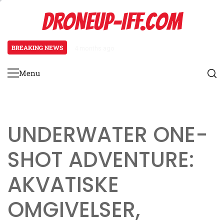
Skip
DRONEUP-IFF.COM
to
content
BREAKING NEWS
4 months ago
Kampagne Tidslinje: Begivenhedss
Menu
Primary
Menu
UNDERWATER ONE-
SHOT ADVENTURE:
AKVATISKE
OMGIVELSER,