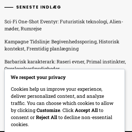
SENESTE INDLÆG
Sci-Fi One-Shot Eventyr: Futuristisk teknologi, Alien-
møder, Rumrejse
Kampagne Tidslinje: Begivenhedssporing, Historisk
kontekst, Fremtidig planlægning
Barbarisk karakterark: Raseri evner, Primal instinkter,
Overlevelsesfærdigheder
We respect your privacy
Initiativ Tracker: Tur rækkefølge, Kamp forløb,
Spillerhåndtering
Cookies help us improve your experience,
deliver personalized content, and analyze
Dungeon Crawl One-Shot Eventyr: Fælder, Monstre,
traffic. You can choose which cookies to allow
Skattekamre
by clicking
Customize
. Click
Accept All
to
consent or
Reject All
to decline non-essential
cookies.