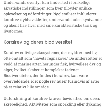
Undervands eventyr kan finde sted i forskellige
akvatiske indstillinger, som hver tilbyder unikke
oplevelser og udfordringer. Nøglemiljøer inkluderer
koralrev, dybhavskløfter, undervandshuler, kystvande
og åbent hav, hver med sine karakteristiske træk og
livsformer.
Koralrev og deres biodiversitet
Koralrev er livlige økosystemer, der myldrer med liv,
ofte omtalt som “havets regnskove.” De understøtter et
væld af marine arter, herunder fisk, hvirvelløse dyr og
alger, hvilket skaber et komplekst fødenet.
Biodiversiteten, der findes i koralrev, kan være
overvældende, idet nogle rev huser tusindvis af arter
på et relativt lille område.
Udforskning af koralrev kræver bevidsthed om deres
skrøbelighed. Aktiviteter som snorkling eller dykning