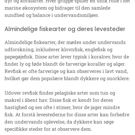
dyr og koralarter. Hver gruppe spiller en unik rolle i det
marine økosystem og bidrager til den samlede
sundhed og balance i undervandsmiljøer.
Almindelige fiskearter og deres levesteder
Almindelige fiskearter, der mødes under undervands
udforskning, inkluderer klovnfisk, englefisk og
papegøjefisk. Disse arter lever typisk i koralrev, hvor de
finder ly og føde blandt de farverige koraller og alger.
Revfisk er ofte farverige og kan observeres i lavt vand,
hvilket gør dem populære blandt dykkere og snorklere.
Udover revfisk findes pelagiske arter som tun og
makrel i åbent hav. Disse fisk er kendt for deres
hastighed og ses ofte i stimer, hvor de jager mindre
fisk. At forstå levestederne for disse arter kan forbedre
den undervands oplevelse, da dykkere kan søge
specifikke steder for at observere dem.