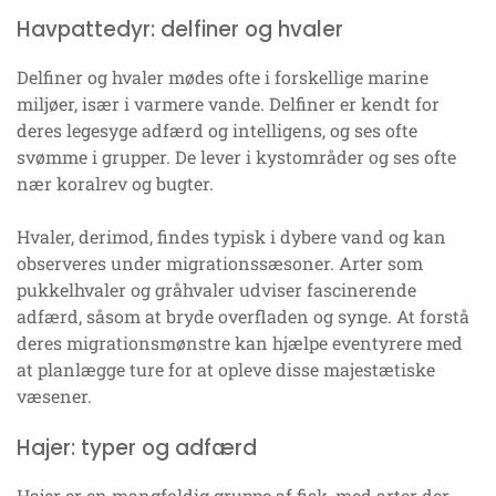
Havpattedyr: delfiner og hvaler
Delfiner og hvaler mødes ofte i forskellige marine
miljøer, især i varmere vande. Delfiner er kendt for
deres legesyge adfærd og intelligens, og ses ofte
svømme i grupper. De lever i kystområder og ses ofte
nær koralrev og bugter.
Hvaler, derimod, findes typisk i dybere vand og kan
observeres under migrationssæsoner. Arter som
pukkelhvaler og gråhvaler udviser fascinerende
adfærd, såsom at bryde overfladen og synge. At forstå
deres migrationsmønstre kan hjælpe eventyrere med
at planlægge ture for at opleve disse majestætiske
væsener.
Hajer: typer og adfærd
Hajer er en mangfoldig gruppe af fisk, med arter der